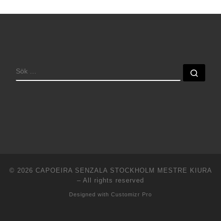
SÖK
Sök 
© 2026
CAPOEIRA SENZALA STOCKHOLM MESTRE KIURA
–
All rights reserved
Designed with
Customizr Pro