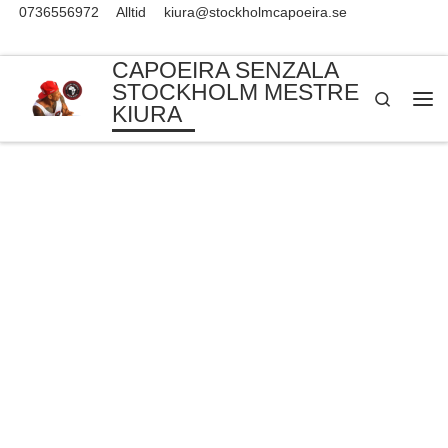
0736556972
Alltid
kiura@stockholmcapoeira.se
Skip to content
CAPOEIRA SENZALA
STOCKHOLM MESTRE
Search
KIURA
Me