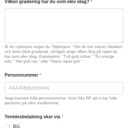
e
Vilken gradering har du som elev idag?
*
l
l
e
r
Är du nybörjare anger du ”Nybörjare.” Om du har tränat i klubben
och även blivit graderad, vänligen ange vilken färg på repet du
har som elev idag. Exempelvis: ”Två gula tofsar,” ”En orange
tofs,” ”Hel gult rep,” eller ”Halva repet gult.”
Personnummer
*
Ange barnets fulla personnummer. Krav från RF att vi har fulla
personnr på våra medlemmar.
Terminsbetalning sker via
*
BG