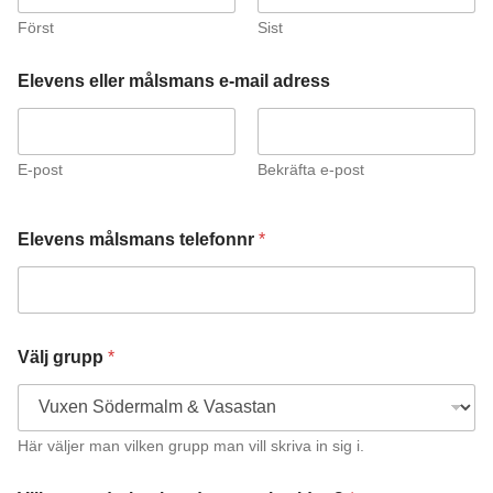
Först
Sist
Elevens eller målsmans e-mail adress
E-post
Bekräfta e-post
E
Elevens målsmans telefonnr
*
l
e
v
e
n
s
Välj grupp
*
a
d
r
e
Här väljer man vilken grupp man vill skriva in sig i.
s
s