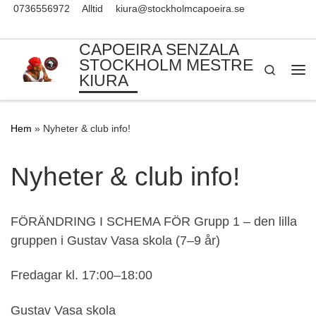
0736556972
Alltid
kiura@stockholmcapoeira.se
Skip to content
CAPOEIRA SENZALA
STOCKHOLM MESTRE
Search
KIURA
Me
Hem
»
Nyheter & club info!
Nyheter & club info!
FÖRÄNDRING I SCHEMA FÖR Grupp 1 – den lilla
gruppen i Gustav Vasa skola (7–9 år)
Fredagar kl. 17:00–18:00
Gustav Vasa skola