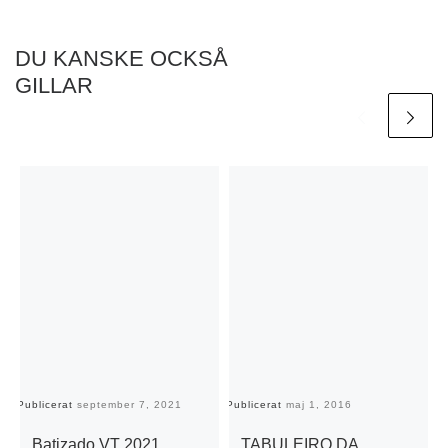
DU KANSKE OCKSÅ
GILLAR
Publicerat
september 7, 2021
Publicerat
maj 1, 2016
Pu
Batizado VT 2021
TABULEIRO DA