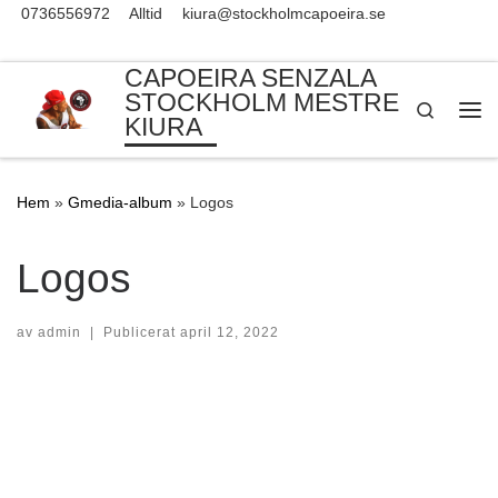
0736556972
Alltid
kiura@stockholmcapoeira.se
Skip to content
CAPOEIRA SENZALA
STOCKHOLM MESTRE
Search
KIURA
Me
Hem
»
Gmedia-album
»
Logos
Logos
av
admin
|
Publicerat
april 12, 2022