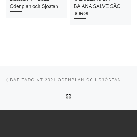
Odenplan och Sjöstan
BAIANA SALVE SÃO
JORGE
Inläggsnavigering
Föregående inlägg
BATIZADO VT 2021 ODENPLAN OCH SJÖSTAN
TILLBAKA TILL INLÄGGSL