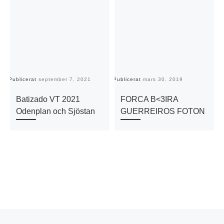
Publicerat
september 7, 2021
Publicerat
mars 30, 2019
Pu
Batizado VT 2021
FORCA B<3IRA
Odenplan och Sjöstan
GUERREIROS FOTON
Föregående inlägg