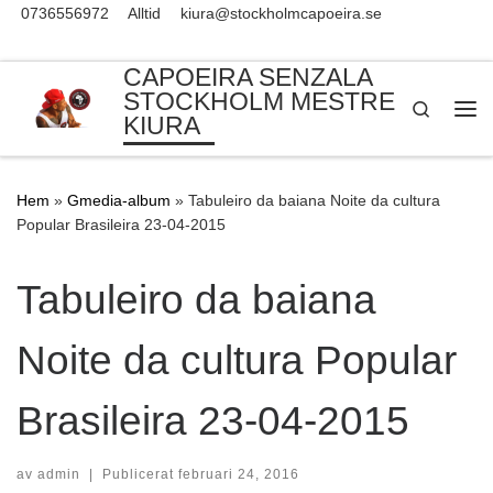
0736556972
Alltid
kiura@stockholmcapoeira.se
Skip to content
CAPOEIRA SENZALA
STOCKHOLM MESTRE
Search
KIURA
Me
Hem
»
Gmedia-album
»
Tabuleiro da baiana Noite da cultura
Popular Brasileira 23-04-2015
Tabuleiro da baiana
Noite da cultura Popular
Brasileira 23-04-2015
av
admin
|
Publicerat
februari 24, 2016