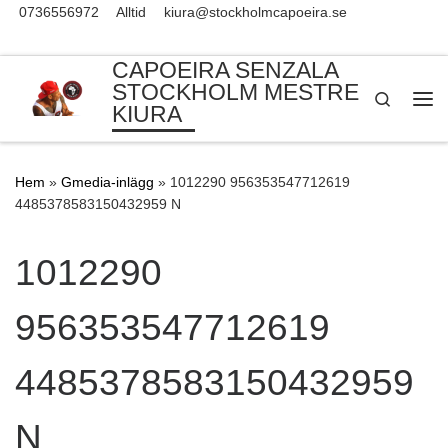
0736556972
Alltid
kiura@stockholmcapoeira.se
Skip to content
CAPOEIRA SENZALA
STOCKHOLM MESTRE
Search
KIURA
Me
Hem
»
Gmedia-inlägg
»
1012290 956353547712619
4485378583150432959 N
1012290
956353547712619
4485378583150432959
N