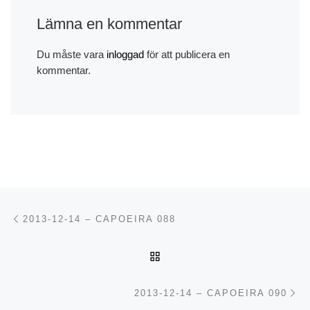
Lämna en kommentar
Du måste vara
inloggad
för att publicera en
kommentar.
Inläggsnavigering
Föregående inlägg
2013-12-14 – CAPOEIRA 088
TILLBAKA TILL INLÄGGSL
Nä
2013-12-14 – CAPOEIRA 090