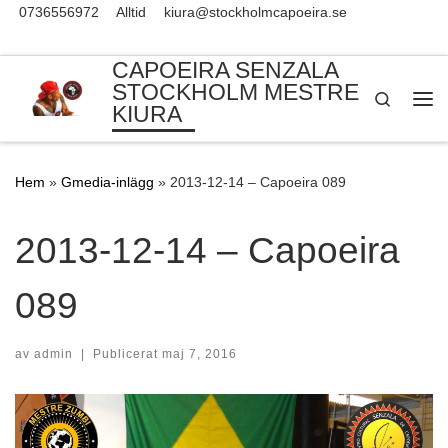
0736556972
Alltid
kiura@stockholmcapoeira.se
Skip to content
CAPOEIRA SENZALA
STOCKHOLM MESTRE
Search
KIURA
Me
Hem
»
Gmedia-inlägg
»
2013-12-14 – Capoeira 089
2013-12-14 – Capoeira
089
av
admin
|
Publicerat
maj 7, 2016