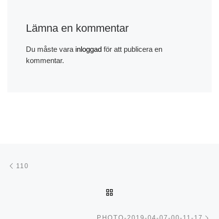
Lämna en kommentar
Du måste vara
inloggad
för att publicera en
kommentar.
Inläggsnavigering
Föregående inlägg
110
TILLBAKA TILL INLÄGGSL
Nä
PHOTO-2019-04-07-00-11-17