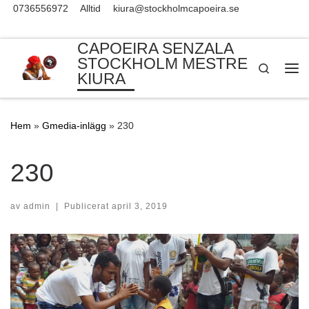
0736556972
Alltid
kiura@stockholmcapoeira.se
Skip to content
CAPOEIRA SENZALA
STOCKHOLM MESTRE
Search
KIURA
Me
Hem
»
Gmedia-inlägg
»
230
230
av
admin
|
Publicerat
april 3, 2019