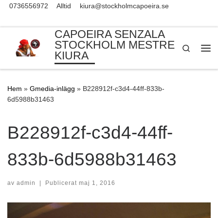
0736556972
Alltid
kiura@stockholmcapoeira.se
Skip to content
CAPOEIRA SENZALA
STOCKHOLM MESTRE
Search
KIURA
Me
Hem
»
Gmedia-inlägg
»
B228912f-c3d4-44ff-833b-
6d5988b31463
B228912f-c3d4-44ff-
833b-6d5988b31463
av
admin
|
Publicerat
maj 1, 2016