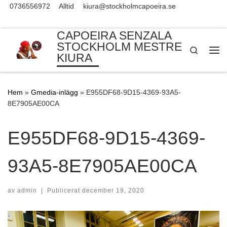
0736556972
Alltid
kiura@stockholmcapoeira.se
Skip to content
CAPOEIRA SENZALA
STOCKHOLM MESTRE
Search
KIURA
Me
Hem
»
Gmedia-inlägg
»
E955DF68-9D15-4369-93A5-
8E7905AE00CA
E955DF68-9D15-4369-
93A5-8E7905AE00CA
av
admin
|
Publicerat
december 19, 2020