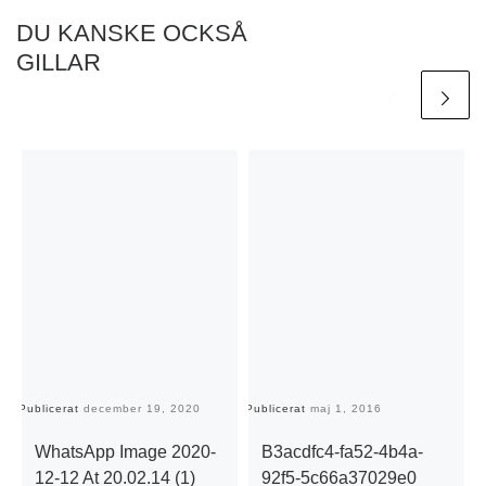
DU KANSKE OCKSÅ
GILLAR
Publicerat
december 19, 2020
Publicerat
maj 1, 2016
Pu
WhatsApp Image 2020-
B3acdfc4-fa52-4b4a-
12-12 At 20.02.14 (1)
92f5-5c66a37029e0