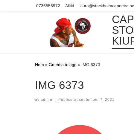
0736556972
Alltid
kiura@stockholmcapoeira.s
Skip to content
CAP
STO
KIU
Hem
»
Gmedia-inlägg
»
IMG 6373
IMG 6373
av
admin
|
Publicerat
september 7, 2021