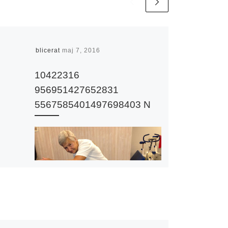
Publicerat
maj 7, 2016
10422316
956951427652831
5567585401497698403 N