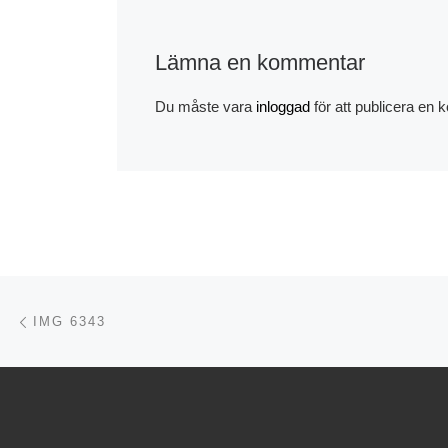
Lämna en kommentar
Du måste vara
inloggad
för att publicera en
Inläggsnavigering
Föregående inlägg
IMG 6343