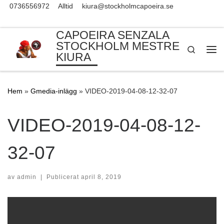
0736556972
Alltid
kiura@stockholmcapoeira.se
Skip to content
CAPOEIRA SENZALA
STOCKHOLM MESTRE
Search
KIURA
Me
Hem
»
Gmedia-inlägg
»
VIDEO-2019-04-08-12-32-07
VIDEO-2019-04-08-12-
32-07
av
admin
|
Publicerat
april 8, 2019