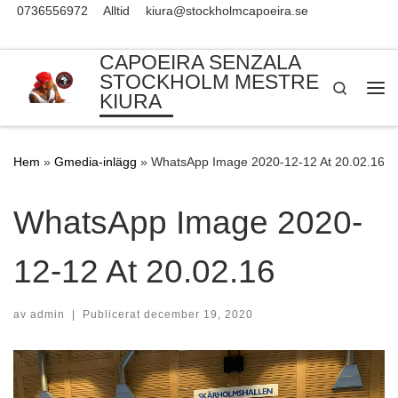
0736556972
Alltid
kiura@stockholmcapoeira.se
Skip to content
CAPOEIRA SENZALA
STOCKHOLM MESTRE
Search
KIURA
Me
Hem
»
Gmedia-inlägg
»
WhatsApp Image 2020-12-12 At 20.02.16
WhatsApp Image 2020-
12-12 At 20.02.16
av
admin
|
Publicerat
december 19, 2020