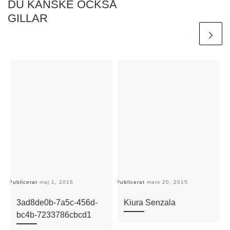
DU KANSKE OCKSÅ
GILLAR
Publicerat
maj 1, 2016
Publicerat
mars 20, 2015
Pu
3ad8de0b-7a5c-456d-
Kiura Senzala
bc4b-7233786cbcd1