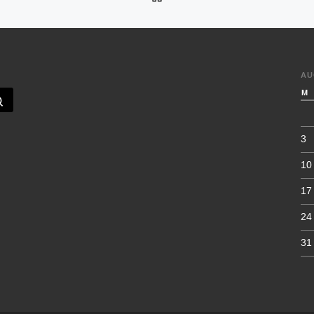
AU
M
Sök …
3
10
17
24
31