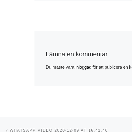
Lämna en kommentar
Du måste vara
inloggad
för att publicera en
Album
Senza
Inläggsnavigering
Föregående inlägg
WHATSAPP VIDEO 2020-12-09 AT 16.41.46