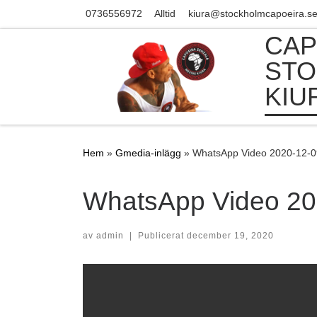
0736556972
Alltid
kiura@stockholmcapoeira.s
Skip to content
CAP
STO
KIU
Hem
»
Gmedia-inlägg
»
WhatsApp Video 2020-12-09
WhatsApp Video 202
av
admin
|
Publicerat
december 19, 2020