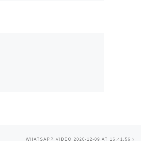
Album:
TABULEIRO DA BAIANA SALVE
SÃO JORGE 29-04-2016
Nä
ISTA
WHATSAPP VIDEO 2020-12-09 AT 16.41.56