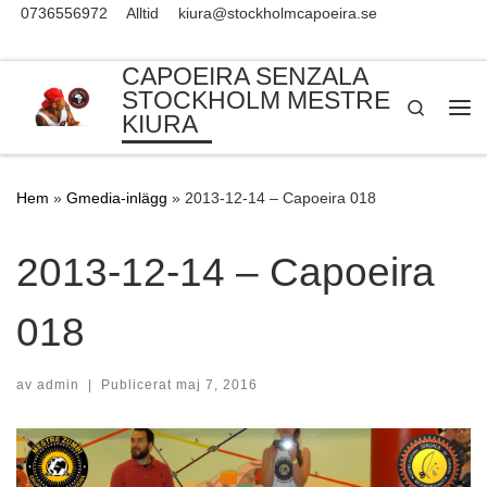
0736556972
Alltid
kiura@stockholmcapoeira.se
Skip to content
CAPOEIRA SENZALA
STOCKHOLM MESTRE
Search
KIURA
Me
Hem
»
Gmedia-inlägg
»
2013-12-14 – Capoeira 018
2013-12-14 – Capoeira
018
av
admin
|
Publicerat
maj 7, 2016