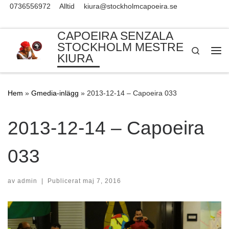
0736556972
Alltid
kiura@stockholmcapoeira.se
Skip to content
CAPOEIRA SENZALA
STOCKHOLM MESTRE
Search
KIURA
Me
Hem
»
Gmedia-inlägg
»
2013-12-14 – Capoeira 033
2013-12-14 – Capoeira
033
av
admin
|
Publicerat
maj 7, 2016