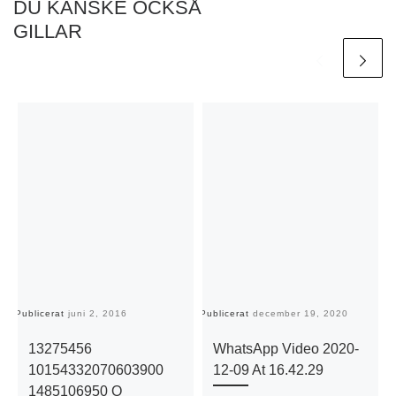
DU KANSKE OCKSÅ
GILLAR
Publicerat
juni 2, 2016
Publicerat
december 19, 2020
Pu
13275456
WhatsApp Video 2020-
10154332070603900
12-09 At 16.42.29
1485106950 O