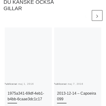
DU KANSKE OCKSÅ
GILLAR
Publicerat
maj 1, 2016
Publicerat
maj 7, 2016
Pu
1975a341-69df-4eb1-
2013-12-14 – Capoeira
b4bb-6caae3dc1c17
099