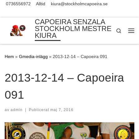
0736556972
Alltid
kiura@stockholmcapoeira.se
Skip to content
CAPOEIRA SENZALA
STOCKHOLM MESTRE
Search
KIURA
Me
Hem
»
Gmedia-inlägg
»
2013-12-14 – Capoeira 091
2013-12-14 – Capoeira
091
av
admin
|
Publicerat
maj 7, 2016