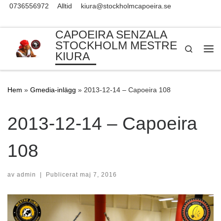
0736556972
Alltid
kiura@stockholmcapoeira.se
Skip to content
CAPOEIRA SENZALA
STOCKHOLM MESTRE
Search
KIURA
Me
Hem
»
Gmedia-inlägg
»
2013-12-14 – Capoeira 108
2013-12-14 – Capoeira
108
av
admin
|
Publicerat
maj 7, 2016