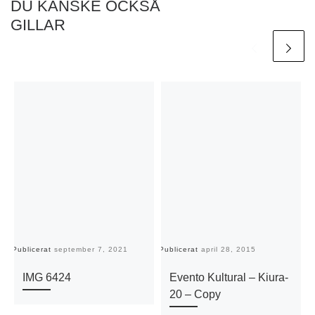
DU KANSKE OCKSÅ
GILLAR
Publicerat
september 7, 2021
Publicerat
april 28, 2015
Pu
IMG 6424
Evento Kultural – Kiura-
20 – Copy