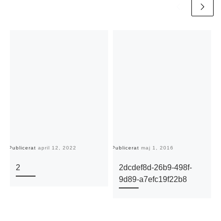
Publicerat
april 12, 2022
Publicerat
maj 1, 2016
Pu
2
2dcdef8d-26b9-498f-
9d89-a7efc19f22b8