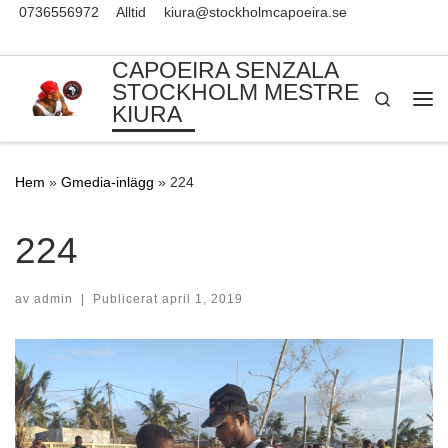
0736556972
Alltid
kiura@stockholmcapoeira.se
Skip to content
CAPOEIRA SENZALA
STOCKHOLM MESTRE
Search
KIURA
Me
Hem
»
Gmedia-inlägg
»
224
224
av
admin
|
Publicerat
april 1, 2019