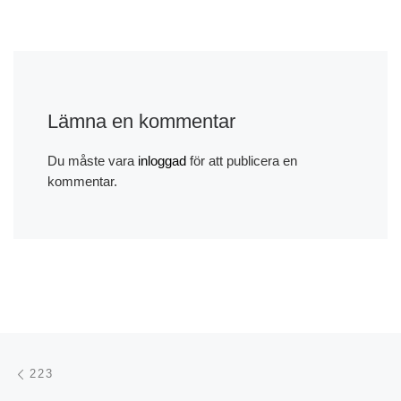
Lämna en kommentar
Du måste vara
inloggad
för att publicera en
kommentar.
Inläggsnavigering
Föregående inlägg
223