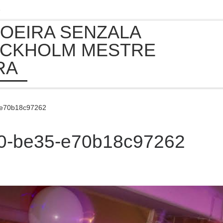
e
OEIRA SENZALA
CKHOLM MESTRE
RA
-e70b18c97262
e0-be35-e70b18c97262