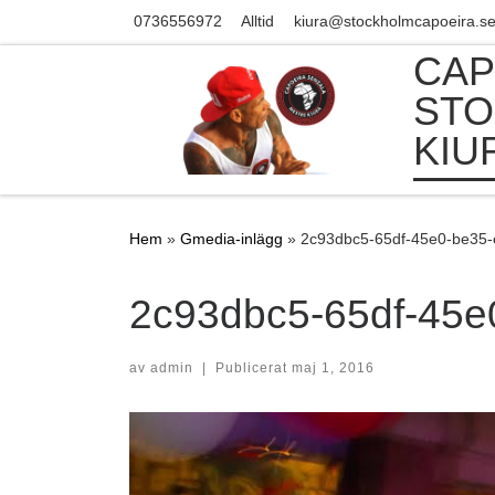
0736556972
Alltid
kiura@stockholmcapoeira.s
Skip to content
CAP
STO
KIU
Hem
»
Gmedia-inlägg
»
2c93dbc5-65df-45e0-be35
2c93dbc5-65df-45
av
admin
|
Publicerat
maj 1, 2016