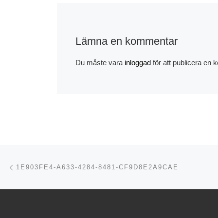
Lämna en kommentar
Du måste vara
inloggad
för att publicera en
Inläggsnavigering
Föregående inlägg
1E903FE4-A633-4284-8481-CF9D8E2A9CAE