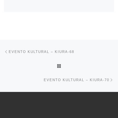
Inläggsnavigering
Föregående inlägg
EVENTO KULTURAL – KIURA-68
TILLBAKA TILL INLÄGGSL
Nä
EVENTO KULTURAL – KIURA-70