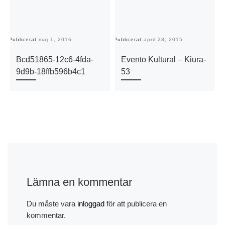
Publicerat
maj 1, 2016
Publicerat
april 28, 2015
Pu
Bcd51865-12c6-4fda-
Evento Kultural – Kiura-
9d9b-18ffb596b4c1
53
Lämna en kommentar
Du måste vara
inloggad
för att publicera en
kommentar.