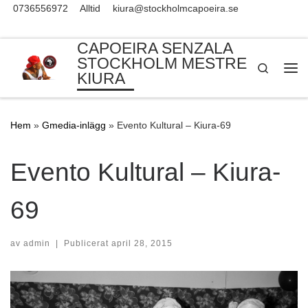
0736556972
Alltid
kiura@stockholmcapoeira.se
Skip to content
CAPOEIRA SENZALA
STOCKHOLM MESTRE
Search
KIURA
Me
Hem
»
Gmedia-inlägg
»
Evento Kultural – Kiura-69
Evento Kultural – Kiura-
69
av
admin
|
Publicerat
april 28, 2015