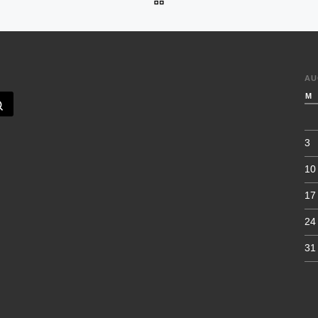
AU
M
Sök …
3
10
17
24
31