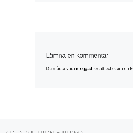
Lämna en kommentar
Du måste vara
inloggad
för att publicera en
Inläggsnavigering
Föregående inlägg
EVENTO KULTURAL – KIURA-82