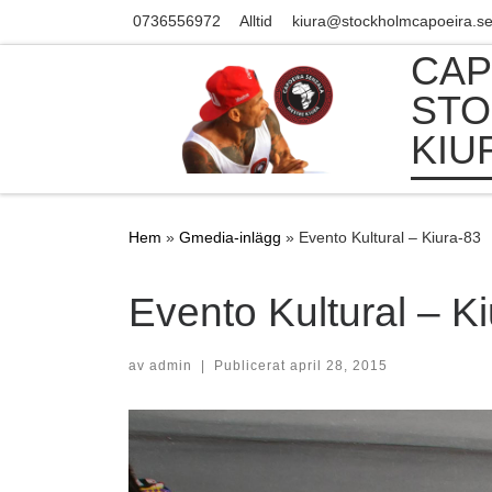
0736556972
Alltid
kiura@stockholmcapoeira.s
Skip to content
CAP
STO
KIU
Hem
»
Gmedia-inlägg
»
Evento Kultural – Kiura-83
Evento Kultural – K
av
admin
|
Publicerat
april 28, 2015