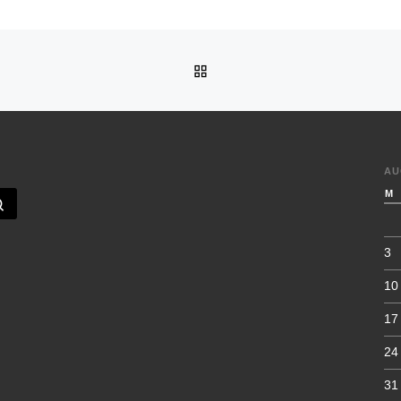
TILLBAKA TILL INLÄGGSL
AU
M
Sök …
3
10
17
24
31