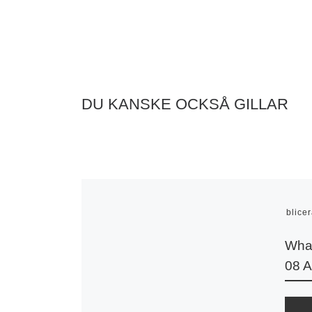
DU KANSKE OCKSÅ GILLAR
Publice
Wha
08 A