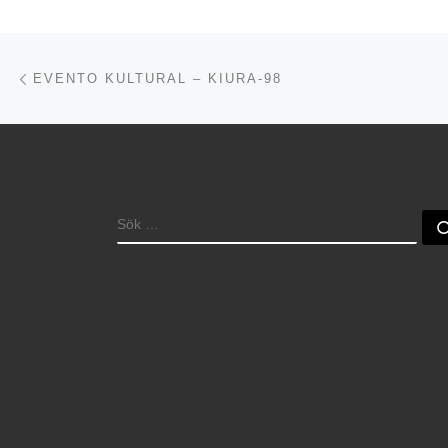
Inläggsnavigering
Föregående inlägg
EVENTO KULTURAL – KIURA-98
SÖK