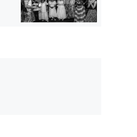
Album:
Tabuleiro da baiana Noite da
cultura Popular Brasileira 23-04-2015