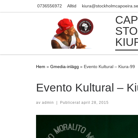
0736556972
Alltid
kiura@stockholmcapoeira.s
Skip to content
CAP
STO
KIU
Hem
»
Gmedia-inlägg
»
Evento Kultural – Kiura-99
Evento Kultural – K
av
admin
|
Publicerat
april 28, 2015