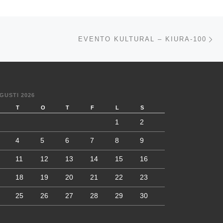
Nä
ISTA
EVENTO KULTURAL – KIURA-100
GUSTI 2026
T
O
T
F
L
S
1
2
4
5
6
7
8
9
11
12
13
14
15
16
18
19
20
21
22
23
25
26
27
28
29
30