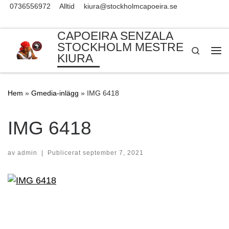
0736556972
Alltid
kiura@stockholmcapoeira.se
Skip to content
CAPOEIRA SENZALA
STOCKHOLM MESTRE
Search
KIURA
Me
Hem
»
Gmedia-inlägg
»
IMG 6418
IMG 6418
av
admin
|
Publicerat
september 7, 2021