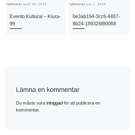
Publicerat
april 28, 2015
Publicerat
maj 1, 2016
Pu
Evento Kultural – Kiura-
0e3ab194-3cc6-4487-
99
8b24-189326f80068
Lämna en kommentar
Du måste vara
inloggad
för att publicera en
kommentar.