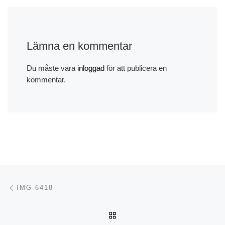
Lämna en kommentar
Du måste vara
inloggad
för att publicera en
kommentar.
Inläggsnavigering
Föregående inlägg
IMG 6418
TILLBAKA TILL INLÄGGSL