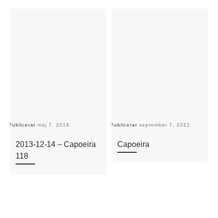
Publicerat
maj 7, 2016
Publicerat
september 7, 2021
Pu
2013-12-14 – Capoeira
Capoeira
118