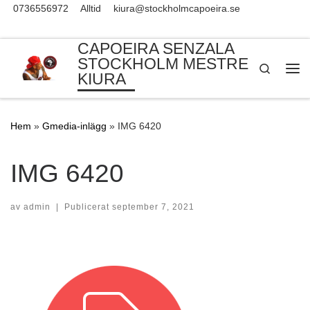
0736556972
Alltid
kiura@stockholmcapoeira.se
Skip to content
CAPOEIRA SENZALA
STOCKHOLM MESTRE
Search
KIURA
Me
Hem
»
Gmedia-inlägg
»
IMG 6420
IMG 6420
av
admin
|
Publicerat
september 7, 2021