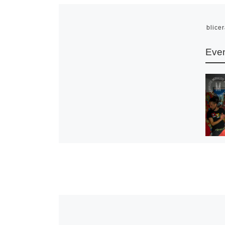
Publice
Even
Album
cultur