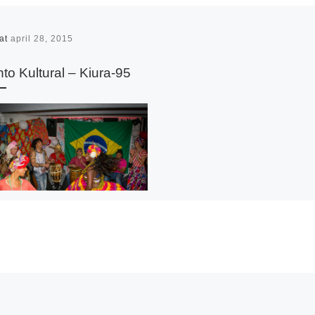
rat
april 28, 2015
to Kultural – Kiura-95
:
Tabuleiro da baiana Noite da
a Popular Brasileira 23-04-2015