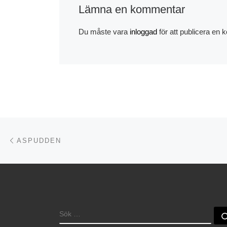
Lämna en kommentar
Du måste vara
inloggad
för att publicera en
Inläggsnavigering
Föregående inlägg
ASPUDDEN
SÖK