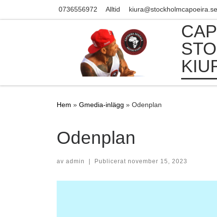
0736556972
Alltid
kiura@stockholmcapoeira.s
Skip to content
CAP
STO
KIU
Hem
»
Gmedia-inlägg
»
Odenplan
Odenplan
av
admin
|
Publicerat
november 15, 2023