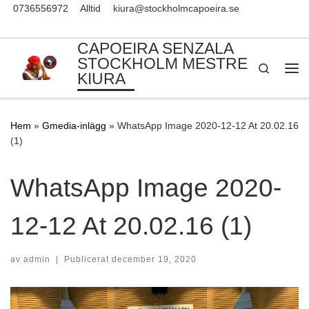
0736556972
Alltid
kiura@stockholmcapoeira.se
Skip to content
CAPOEIRA SENZALA
STOCKHOLM MESTRE
Search
KIURA
Me
Hem
»
Gmedia-inlägg
»
WhatsApp Image 2020-12-12 At 20.02.16
(1)
WhatsApp Image 2020-
12-12 At 20.02.16 (1)
av
admin
|
Publicerat
december 19, 2020