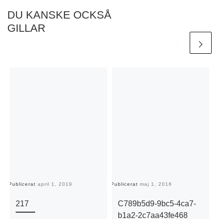
DU KANSKE OCKSÅ
GILLAR
Publicerat
april 1, 2019
Publicerat
maj 1, 2016
Pu
217
C789b5d9-9bc5-4ca7-
b1a2-2c7aa43fe468