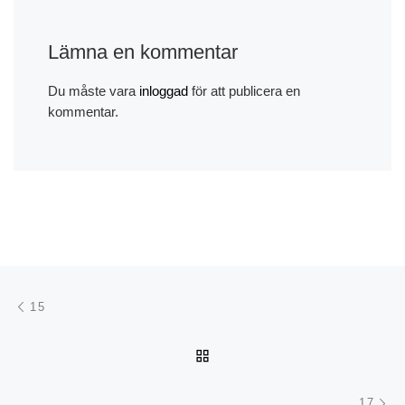
Lämna en kommentar
Du måste vara
inloggad
för att publicera en
kommentar.
Inläggsnavigering
Föregående inlägg
15
TILLBAKA TILL INLÄGGSL
Nä
17