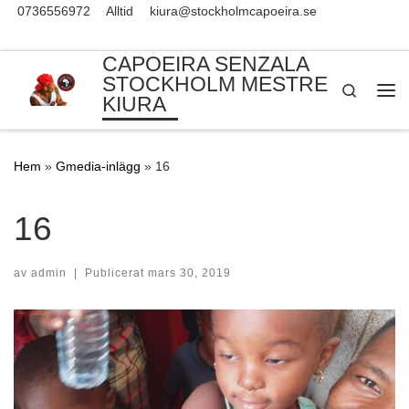
0736556972
Alltid
kiura@stockholmcapoeira.se
Skip to content
CAPOEIRA SENZALA
STOCKHOLM MESTRE
Search
KIURA
Me
Hem
»
Gmedia-inlägg
»
16
16
av
admin
|
Publicerat
mars 30, 2019