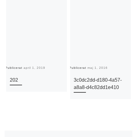
Publicerat
april 1, 2019
Publicerat
maj 1, 2016
Pu
202
3c0dc2dd-d180-4a57-
a8a8-d4c82dd1e410