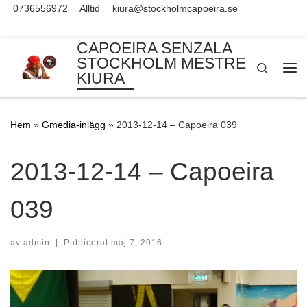
0736556972
Alltid
kiura@stockholmcapoeira.se
Skip to content
CAPOEIRA SENZALA
STOCKHOLM MESTRE
Search
KIURA
Me
Hem
»
Gmedia-inlägg
»
2013-12-14 – Capoeira 039
2013-12-14 – Capoeira
039
av
admin
|
Publicerat
maj 7, 2016