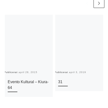
Publicerat
april 28, 2015
Publicerat
april 3, 2019
Pu
Evento Kultural – Kiura-
31
64