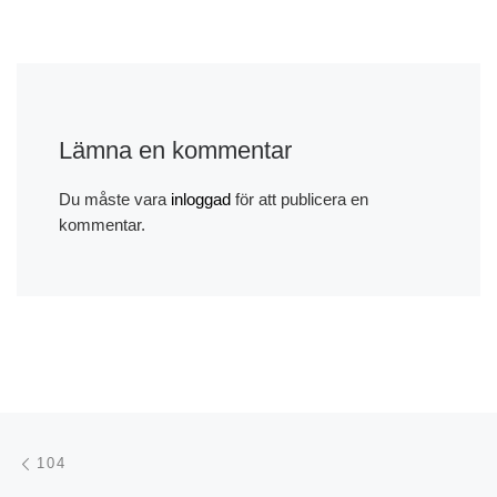
Lämna en kommentar
Du måste vara
inloggad
för att publicera en
kommentar.
Inläggsnavigering
Föregående inlägg
104