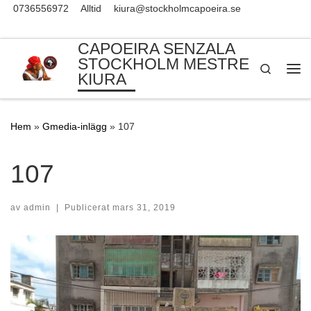
0736556972
Alltid
kiura@stockholmcapoeira.se
Skip to content
CAPOEIRA SENZALA
STOCKHOLM MESTRE
Search
KIURA
Me
Hem
»
Gmedia-inlägg
»
107
107
av
admin
|
Publicerat
mars 31, 2019