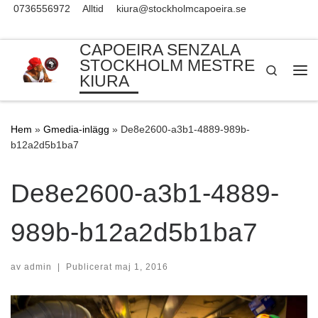
0736556972
Alltid
kiura@stockholmcapoeira.se
Skip to content
CAPOEIRA SENZALA
STOCKHOLM MESTRE
Search
KIURA
Me
Hem
»
Gmedia-inlägg
»
De8e2600-a3b1-4889-989b-
b12a2d5b1ba7
De8e2600-a3b1-4889-
989b-b12a2d5b1ba7
av
admin
|
Publicerat
maj 1, 2016