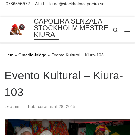
0736556972
Alltid
kiura@stockholmcapoeira.se
Skip to content
CAPOEIRA SENZALA
STOCKHOLM MESTRE
Search
KIURA
Me
Hem
»
Gmedia-inlägg
»
Evento Kultural – Kiura-103
Evento Kultural – Kiura-
103
av
admin
|
Publicerat
april 28, 2015