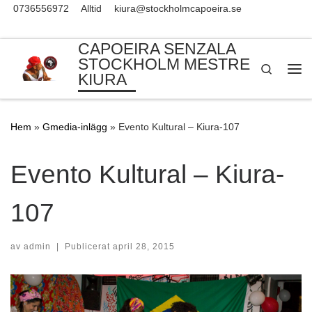
0736556972
Alltid
kiura@stockholmcapoeira.se
Skip to content
CAPOEIRA SENZALA
STOCKHOLM MESTRE
Search
KIURA
Me
Hem
»
Gmedia-inlägg
»
Evento Kultural – Kiura-107
Evento Kultural – Kiura-
107
av
admin
|
Publicerat
april 28, 2015