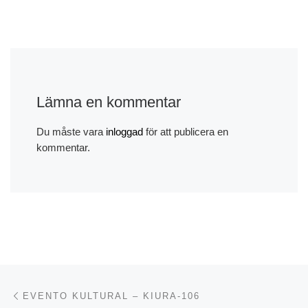
Lämna en kommentar
Du måste vara
inloggad
för att publicera en
kommentar.
Inläggsnavigering
Föregående inlägg
EVENTO KULTURAL – KIURA-106