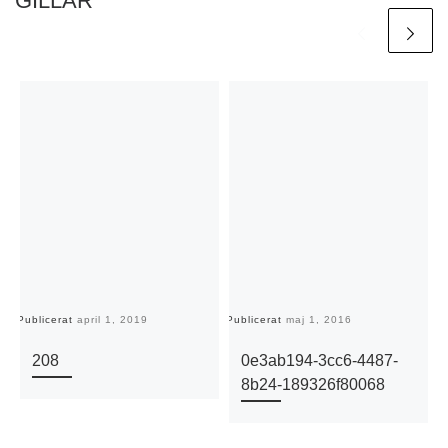
GILLAR
Publicerat
april 1, 2019
Publicerat
maj 1, 2016
Pu
208
0e3ab194-3cc6-4487-
8b24-189326f80068