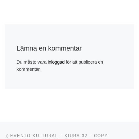
Lämna en kommentar
Du måste vara
inloggad
för att publicera en
kommentar.
Inläggsnavigering
Föregående inlägg
EVENTO KULTURAL – KIURA-32 – COPY