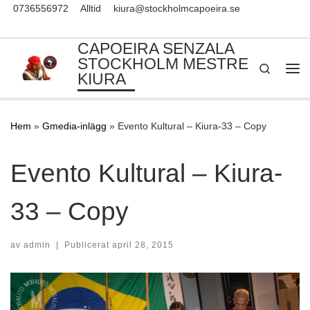
0736556972
Alltid
kiura@stockholmcapoeira.se
Skip to content
CAPOEIRA SENZALA
STOCKHOLM MESTRE
Search
KIURA
Me
Hem
»
Gmedia-inlägg
»
Evento Kultural – Kiura-33 – Copy
Evento Kultural – Kiura-
33 – Copy
av
admin
|
Publicerat
april 28, 2015