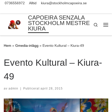
0736556972
Alltid
kiura@stockholmcapoeira.se
Skip to content
CAPOEIRA SENZALA
STOCKHOLM MESTRE
Search
KIURA
Me
Hem
»
Gmedia-inlägg
»
Evento Kultural – Kiura-49
Evento Kultural – Kiura-
49
av
admin
|
Publicerat
april 28, 2015