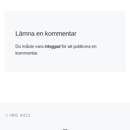
Lämna en kommentar
Du måste vara
inloggad
för att publicera en
kommentar.
Inläggsnavigering
Föregående inlägg
IMG 6421