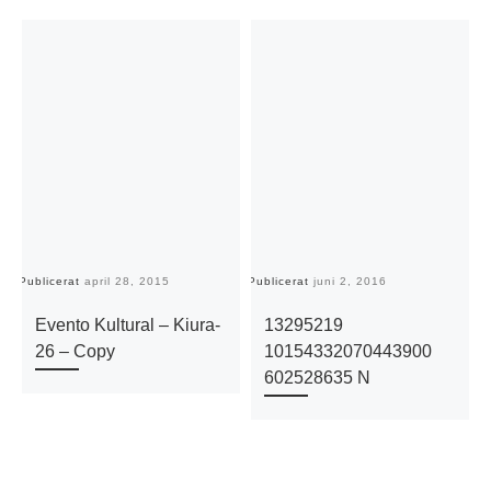
Publicerat
april 28, 2015
Publicerat
juni 2, 2016
Pu
Evento Kultural – Kiura-
13295219
26 – Copy
10154332070443900
602528635 N