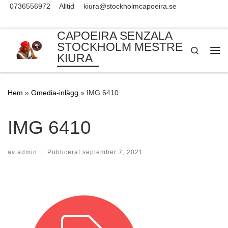
0736556972
Alltid
kiura@stockholmcapoeira.se
Skip to content
CAPOEIRA SENZALA
STOCKHOLM MESTRE
Search
KIURA
Me
Hem
»
Gmedia-inlägg
»
IMG 6410
IMG 6410
av
admin
|
Publicerat
september 7, 2021