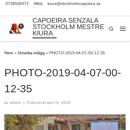
0736556972
Alltid
kiura@stockholmcapoeira.se
Skip to content
CAPOEIRA SENZALA
STOCKHOLM MESTRE
Search
KIURA
Me
Hem
»
Gmedia-inlägg
»
PHOTO-2019-04-07-00-12-35
PHOTO-2019-04-07-00-
12-35
av
admin
|
Publicerat
april 8, 2019