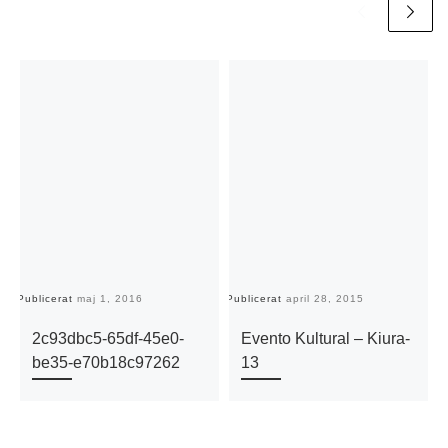
Publicerat
maj 1, 2016
Publicerat
april 28, 2015
Pu
2c93dbc5-65df-45e0-
Evento Kultural – Kiura-
be35-e70b18c97262
13