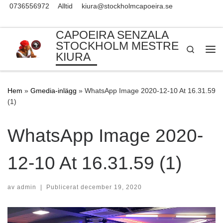
0736556972
Alltid
kiura@stockholmcapoeira.se
Skip to content
CAPOEIRA SENZALA
STOCKHOLM MESTRE
Search
KIURA
Me
Hem
»
Gmedia-inlägg
»
WhatsApp Image 2020-12-10 At 16.31.59
(1)
WhatsApp Image 2020-
12-10 At 16.31.59 (1)
av
admin
|
Publicerat
december 19, 2020