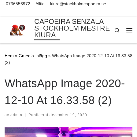
0736556972
Alltid
kiura@stockholmcapoeira.se
Skip to content
CAPOEIRA SENZALA
STOCKHOLM MESTRE
Search
KIURA
Me
Hem
»
Gmedia-inlägg
»
WhatsApp Image 2020-12-10 At 16.33.58
(2)
WhatsApp Image 2020-
12-10 At 16.33.58 (2)
av
admin
|
Publicerat
december 19, 2020