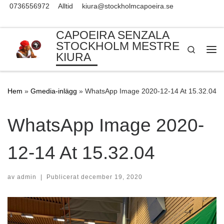
0736556972
Alltid
kiura@stockholmcapoeira.se
Skip to content
CAPOEIRA SENZALA
STOCKHOLM MESTRE
Search
KIURA
Me
Hem
»
Gmedia-inlägg
»
WhatsApp Image 2020-12-14 At 15.32.04
WhatsApp Image 2020-
12-14 At 15.32.04
av
admin
|
Publicerat
december 19, 2020