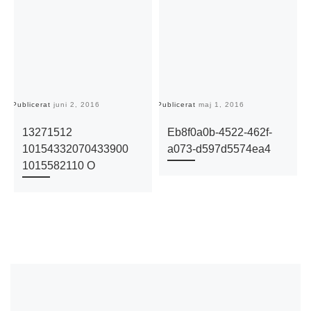
Publicerat
juni 2, 2016
Publicerat
maj 1, 2016
Pu
13271512
Eb8f0a0b-4522-462f-
10154332070433900
a073-d597d5574ea4
1015582110 O