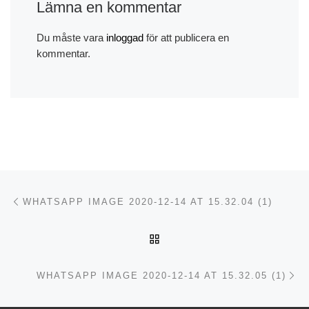
Lämna en kommentar
Du måste vara
inloggad
för att publicera en
kommentar.
Inläggsnavigering
Föregående inlägg
WHATSAPP IMAGE 2020-12-14 AT 15.32.04 (1)
TILLBAKA TILL INLÄGGSL
Nä
WHATSAPP IMAGE 2020-12-14 AT 15.32.05 (1)