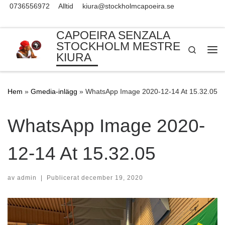
0736556972
Alltid
kiura@stockholmcapoeira.se
Skip to content
CAPOEIRA SENZALA
STOCKHOLM MESTRE
Search
KIURA
Me
Hem
»
Gmedia-inlägg
»
WhatsApp Image 2020-12-14 At 15.32.05
WhatsApp Image 2020-
12-14 At 15.32.05
av
admin
|
Publicerat
december 19, 2020