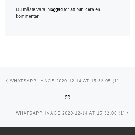
Du måste vara
inloggad
för att publicera en
kommentar.
Inläggsnavigering
Föregående inlägg
WHATSAPP IMAGE 2020-12-14 AT 15.32.05 (1)
TILLBAKA TILL INLÄGGSL
Nä
WHATSAPP IMAGE 2020-12-14 AT 15.32.06 (1)