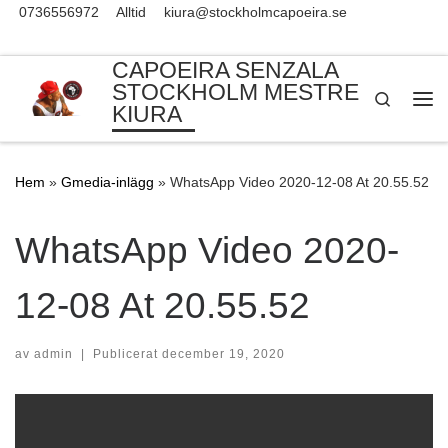
0736556972
Alltid
kiura@stockholmcapoeira.se
Skip to content
CAPOEIRA SENZALA
STOCKHOLM MESTRE
Search
KIURA
Me
Hem
»
Gmedia-inlägg
»
WhatsApp Video 2020-12-08 At 20.55.52
WhatsApp Video 2020-
12-08 At 20.55.52
av
admin
|
Publicerat
december 19, 2020