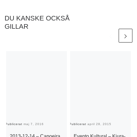
DU KANSKE OCKSÅ
GILLAR
Publicerat
maj 7, 2016
Publicerat
april 28, 2015
Pu
2013-12-14 – Capoeira
Evento Kultural – Kiura-