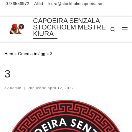
0736556972
Alltid
kiura@stockholmcapoeira.se
Skip to content
CAPOEIRA SENZALA
STOCKHOLM MESTRE
Search
KIURA
Me
Hem
»
Gmedia-inlägg
»
3
3
av
admin
|
Publicerat
april 12, 2022