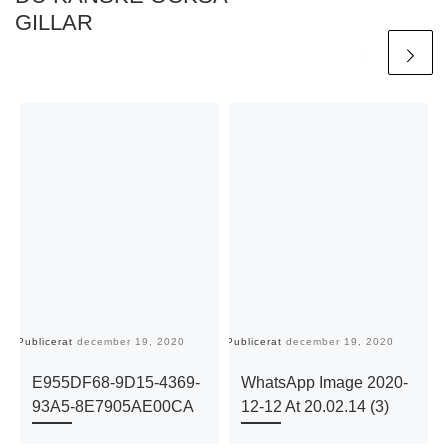
GILLAR
Publicerat
december 19, 2020
Publicerat
december 19, 2020
Pu
E955DF68-9D15-4369-
WhatsApp Image 2020-
93A5-8E7905AE00CA
12-12 At 20.02.14 (3)