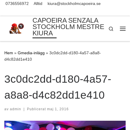
0736556972
Alltid
kiura@stockholmcapoeira.se
Skip to content
CAPOEIRA SENZALA
STOCKHOLM MESTRE
Search
KIURA
Me
Hem
»
Gmedia-inlägg
»
3c0dc2dd-d180-4a57-a8a8-
d4c82dd1e410
3c0dc2dd-d180-4a57-
a8a8-d4c82dd1e410
av
admin
|
Publicerat
maj 1, 2016