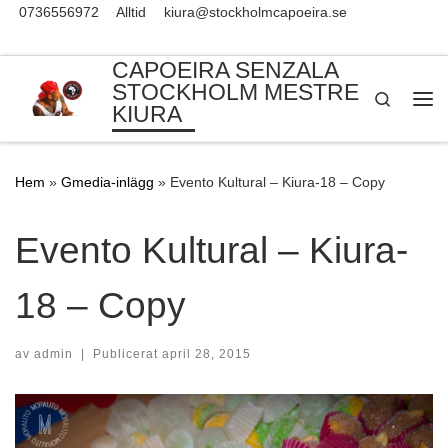
0736556972
Alltid
kiura@stockholmcapoeira.se
Skip to content
CAPOEIRA SENZALA
STOCKHOLM MESTRE
Search
KIURA
Me
Hem
»
Gmedia-inlägg
»
Evento Kultural – Kiura-18 – Copy
Evento Kultural – Kiura-
18 – Copy
av
admin
|
Publicerat
april 28, 2015