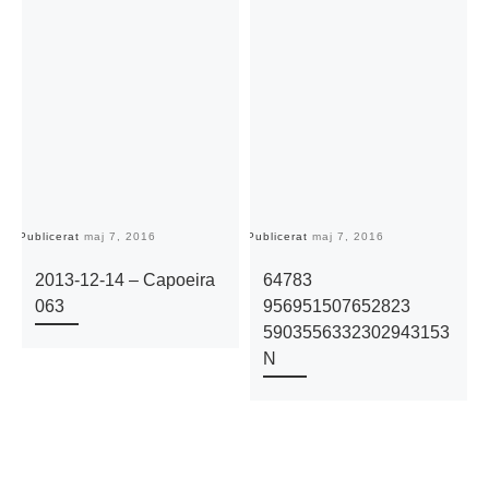
Publicerat
maj 7, 2016
Publicerat
maj 7, 2016
Pu
2013-12-14 – Capoeira
64783
063
956951507652823
5903556332302943153
N