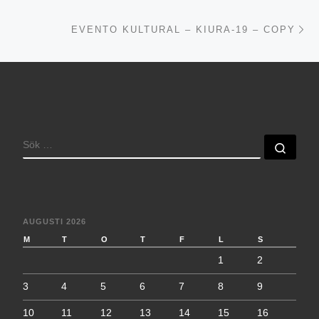
Nä
EVENTO KULTURAL – KIURA-19 – COPY
SÖK
Sök 
AUGUSTI 2026
M
T
O
T
F
L
S
1
2
3
4
5
6
7
8
9
10
11
12
13
14
15
16