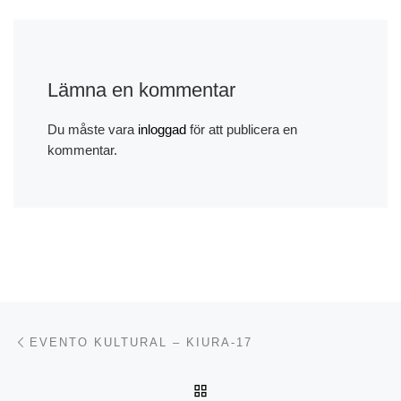
Lämna en kommentar
Du måste vara
inloggad
för att publicera en
kommentar.
Inläggsnavigering
Föregående inlägg
EVENTO KULTURAL – KIURA-17
TILLBAKA TILL INLÄGGSL