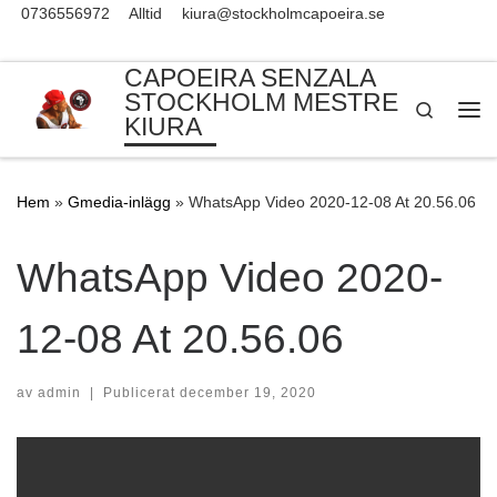
0736556972
Alltid
kiura@stockholmcapoeira.se
Skip to content
CAPOEIRA SENZALA
STOCKHOLM MESTRE
Search
KIURA
Me
Hem
»
Gmedia-inlägg
»
WhatsApp Video 2020-12-08 At 20.56.06
WhatsApp Video 2020-
12-08 At 20.56.06
av
admin
|
Publicerat
december 19, 2020